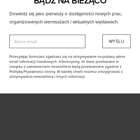
BĄDŹ NA BIEŻĄCO
Dowiedz się jako pierwszy o dostępności nowych prac,
organizowanych wernisażach i aktualnych wystawach.
All photos © Julia Markiewicz
E
WYŚLIJ
m
a
i
Przesyłając formularz zgadzasz się na otrzymywanie na podany adres
l
email informacji handlowych. Informujemy, że dane przekazane w
*
związku z zamówieniem newslettera będą przetwarzane zgodnie z
Polityką Prywatności strony. W każdej chwili możesz zrezygnować z
otrzymywania newslettera i innych informacji.