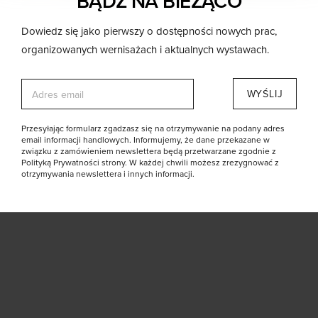
BĄDŹ NA BIEŻĄCO
Dowiedz się jako pierwszy o dostępności nowych prac,
organizowanych wernisażach i aktualnych wystawach.
E
WYŚLIJ
m
a
i
Przesyłając formularz zgadzasz się na otrzymywanie na podany adres
l
email informacji handlowych. Informujemy, że dane przekazane w
*
związku z zamówieniem newslettera będą przetwarzane zgodnie z
Polityką Prywatności strony. W każdej chwili możesz zrezygnować z
otrzymywania newslettera i innych informacji.